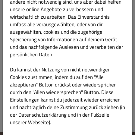
andere nicht notwendig sind, uns aber dabei helfen
unsere online Angebote zu verbessern und
Freitag
(11:00 - 14:00)
GESCHLOSSEN
(11:00 -
wirtschaftlich zu arbeiten. Das Einverständnis
(17:00 - 23:00)
14:00)
umfass alle vorausgewählten, oder von dir
(17:00 -
23:00)
ausgewählten, cookies und die zugehörige
Speicherung von Informationen auf deinem Gerät
Samstag
(11:00 - 14:00)
GESCHLOSSEN
(11:00 -
und das nachfolgende Auslesen und verarbeiten der
(17:00 - 23:00)
14:00)
persönlichen Daten.
(17:00 -
23:00)
Du kannst der Nutzung von nicht notwendigen
Cookies zustimmen, indem du auf den "Alle
Sonntag
(11:00 - 14:00)
GESCHLOSSEN
(11:00 -
(17:00 - 23:00)
14:00)
akzeptieren" Button drückst oder wiedersprichen
(17:00 -
durch den "Allen wiedersprechen" Button. Diese
23:00)
Einstellungen kannst du jederzeit wieder erreichen
und nachträglich deine Zustimmung zurück ziehen (in
der Datenschutzerklärung und in der Fußzeile
unserer Webseite).